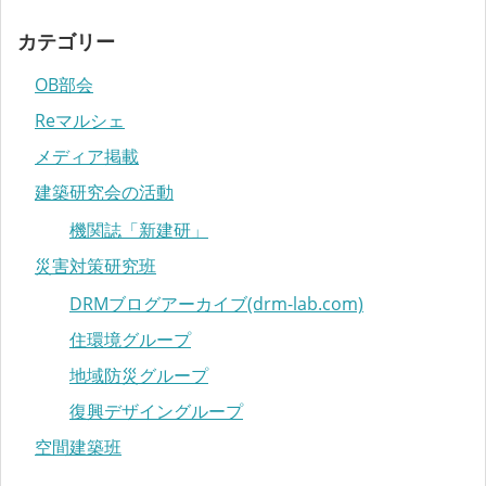
カテゴリー
OB部会
Reマルシェ
メディア掲載
建築研究会の活動
機関誌「新建研」
災害対策研究班
DRMブログアーカイブ(drm-lab.com)
住環境グループ
地域防災グループ
復興デザイングループ
空間建築班