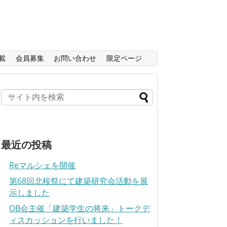
載
会員募集
お問い合わせ
限定ページ
最近の投稿
Reマルシェを開催
第68回北桜祭にて建築研究会活動を展
示しました
OB会主催「建築学生の将来」トークデ
ィスカッションを行いました！