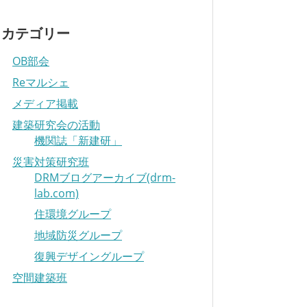
カテゴリー
OB部会
Reマルシェ
メディア掲載
建築研究会の活動
機関誌「新建研」
災害対策研究班
DRMブログアーカイブ(drm-
lab.com)
住環境グループ
地域防災グループ
復興デザイングループ
空間建築班